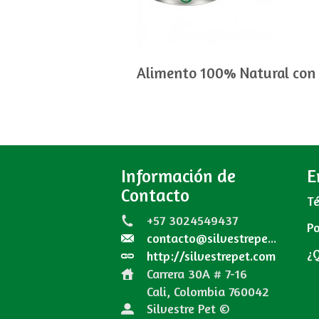
Alimento 100% Natural con c
Información de
E
Contacto
Té
+57 3024549437
Po
contacto@silvestrepet.com
¿
http://silvestrepet.com
Carrera 30A # 7-16
Cali, Colombia
760042
Silvestre Pet ©