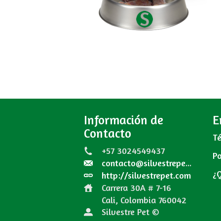
Información de
E
Contacto
Té
+57 3024549437
Po
contacto@silvestrepet.com
¿
http://silvestrepet.com
Carrera 30A # 7-16
Cali, Colombia
760042
Silvestre Pet ©