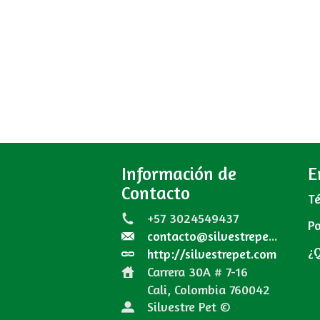
Información de
E
Contacto
Té
+57 3024549437
Po
contacto@silvestrepet.com
¿
http://silvestrepet.com
Carrera 30A # 7-16
Cali, Colombia
760042
Silvestre Pet ©