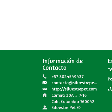
Información de
E
Contacto
Té
+57 3024549437
Po
contacto@silvestrepet.com
¿
http://silvestrepet.com
Carrera 30A # 7-16
Cali, Colombia
760042
Silvestre Pet ©