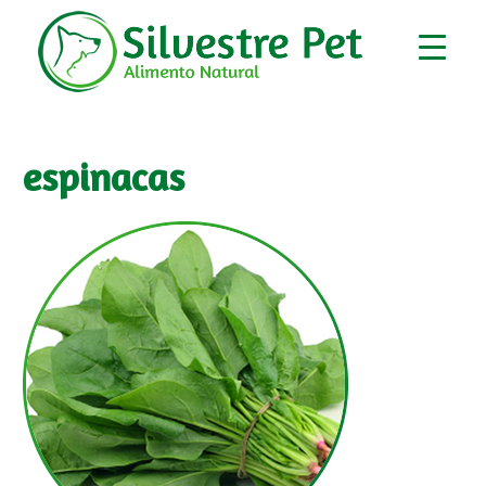
espinacas
▼
▼