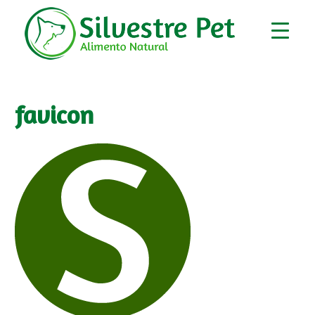
favicon
▼
▼