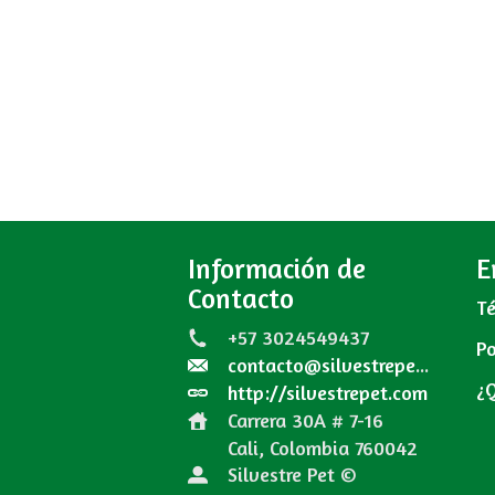
Información de
E
Contacto
Té
+57 3024549437
Po
contacto@silvestrepet.com
¿
http://silvestrepet.com
Carrera 30A # 7-16
Cali, Colombia
760042
Silvestre Pet ©