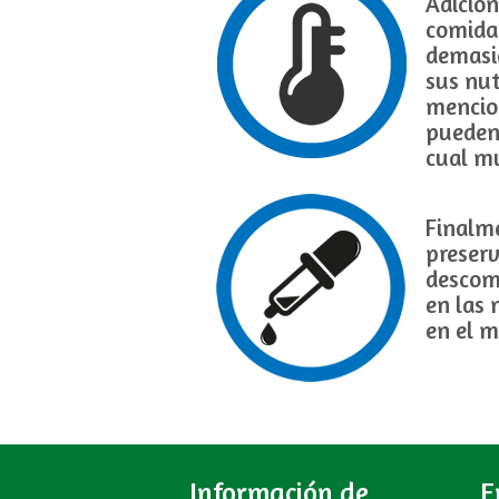
Adicion
comida 
demasia
sus nut
mencion
pueden 
cual mu
Finalm
preserv
descom
en las
en el m
Información de
E