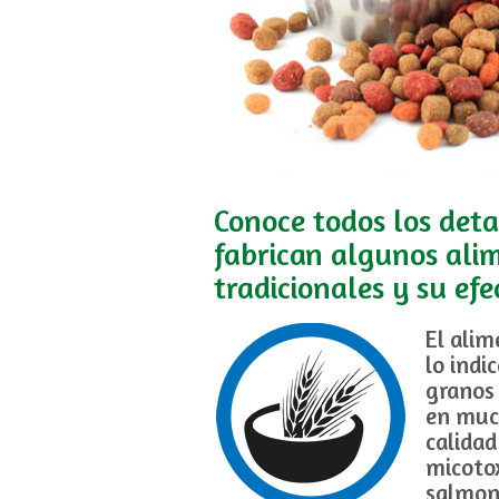
Conoce todos los deta
fabrican algunos ali
tradicionales y su ef
El ali
lo indi
granos 
en muc
calidad
micoto
salmone