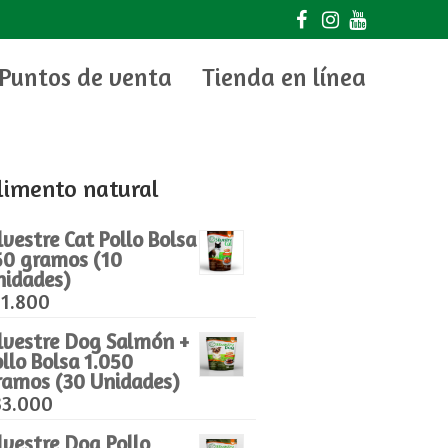
Puntos de venta
Tienda en línea
limento natural
lvestre Cat Pollo Bolsa
50 gramos (10
nidades)
11.800
ilvestre Dog Salmón +
llo Bolsa 1.050
ramos (30 Unidades)
33.000
lvestre Dog Pollo