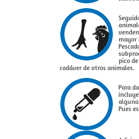
Seguida
animale
venden 
mayor c
Pescado
subpro
pico de
cadáver de otros animales.
Para da
incluye
alguna
Pues es