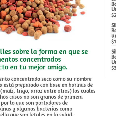
B
U
$
S
B
u
$
lles sobre la forma en que se
S
B
mentos concentrados
U
ecto en tu mejor amigo.
$
mento concentrado seco como su nombre
ca está preparado con base en harinas de
(maíz, trigo, arroz entre otros) los cuales
hos casos no son granos de primera
 por lo que son portadores de
xinas y algunas bacterias como
lla que son letales en la salud.