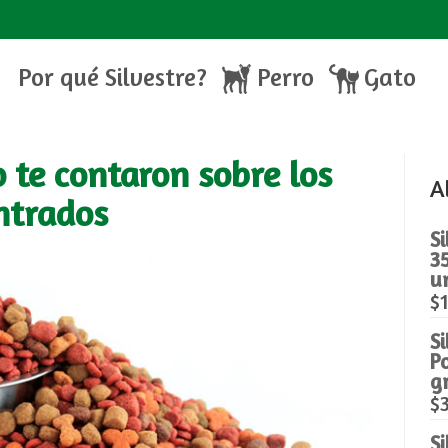
Por qué Silvestre?
Perro
Gato
 te contaron sobre los
A
ntrados
Si
3
u
$
S
Po
g
$
Si