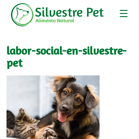
labor-social-en-silvestre-
pet
▼
▼