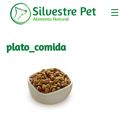
plato_comida
▼
▼