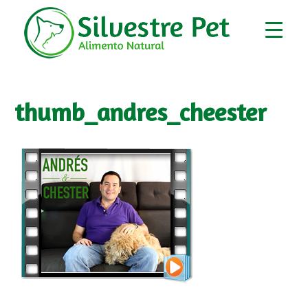
thumb_andres_cheester
▼
▼